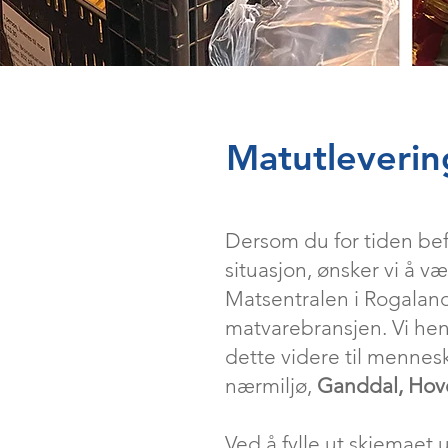
Matutleverin
Dersom du for tiden bef
situasjon, ønsker vi å væ
Matsentralen i Rogalan
matvarebransjen. Vi hent
dette videre til mennesk
nærmiljø,
Ganddal, Hov
Ved å fylle ut skjemaet u