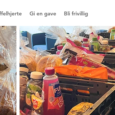
ffelhjerte
Gi en gave
Bli frivillig