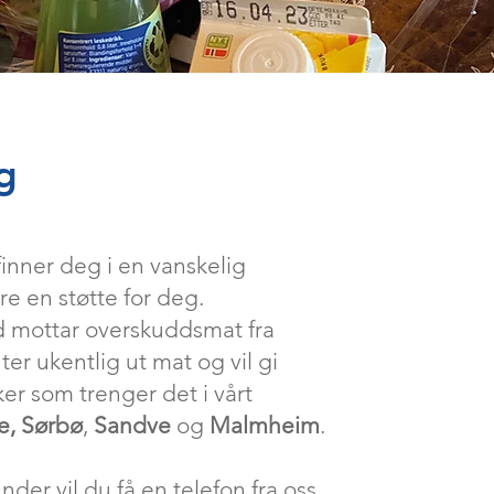
g
inner deg i en vanskelig
re en støtte for deg.
d mottar overskuddsmat fra
er ukentlig ut mat og vil gi
er som trenger det i vårt
e, Sørbø
,
Sandve
og
Malmheim
.
nder vil du få en telefon fra oss